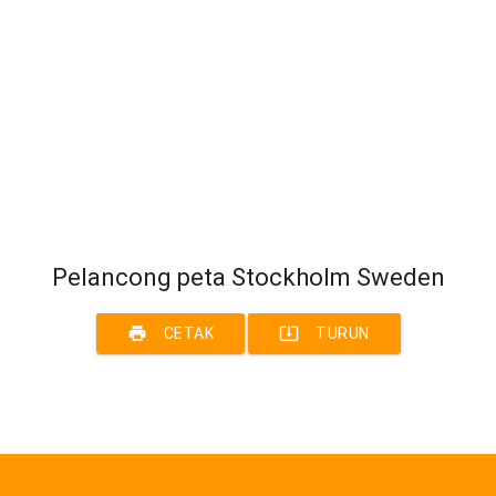
Pelancong peta Stockholm Sweden
print
system_update_alt
CETAK
TURUN